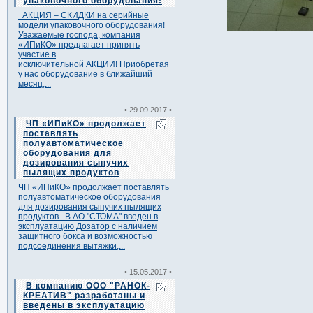
упаковочного оборудования!
АКЦИЯ – СКИДКИ на серийные
модели упаковочного оборудования!
Уважаемые господа, компания
«ИПиКО» предлагает принять
участие в
исключительной АКЦИИ! Приобретая
у нас оборудование в ближайший
месяц,...
• 29.09.2017 •
ЧП «ИПиКО» продолжает
поставлять
полуавтоматическое
оборудования для
дозирования сыпучих
пылящих продуктов
ЧП «ИПиКО» продолжает поставлять
полуавтоматическое оборудования
для дозирования сыпучих пылящих
продуктов . В АО "СТОМА" введен в
эксплуатацию Дозатор с наличием
защитного бокса и возможностью
подсоединения вытяжки,...
• 15.05.2017 •
В компанию ООО "РАНОК-
КРЕАТИВ" разработаны и
введены в эксплуатацию