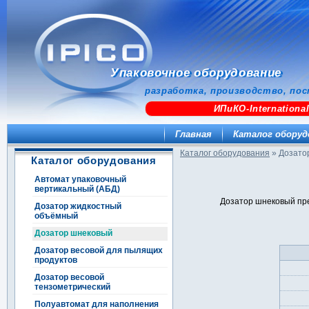
Упаковочное оборудование
разработка, производство, пос
ИПиКО-Internationa
Главная
Каталог оборуд
Каталог оборудования
»
Дозато
Каталог оборудования
Автомат упаковочный
вертикальный (АБД)
Дозатор шнековый пре
Дозатор жидкостный
объёмный
Дозатор шнековый
Дозатор весовой для пылящих
продуктов
Дозатор весовой
тензометрический
Полуавтомат для наполнения