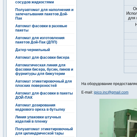
сосудов жидкостями
О
Полуавтомат для наполнения и
Испо
запечатывания пакетов Дой-
для 
Пак
Автомат фасовки в разовые
пакеты
Автомат для изготовления
пакетов Дой-Пак (ДПП)
Датер чернильный
Автомат для фасовки бисера
Автоматическая линия для
фасовки бисера, бусин, пинов и
фурнитуры для бижутерии
Автомат этикетировочный для
На оборудование предоставляе
плоских поверхностей
E-mail:
ipico.inc@gmail.com
Автомат для фасовки в пакеты
ДОЙ-ПАК
Автомат дозирования
кедрового ореха в бутылку
Линия упаковки штучных
изделий в пленку
Полуавтомат этикетировочный
для цилиндрической тары