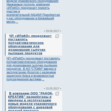
модели упаковочного оборудования!
Уважаемые господа, компания
«ИПиКО» предлагает принять
участие в
исключительной АКЦИИ! Приобретая
у нас оборудование в ближайший
месяц,...
• 29.09.2017 •
ЧП «ИПиКО» продолжает
поставлять
полуавтоматическое
оборудования для
дозирования сыпучих
пылящих продуктов
ЧП «ИПиКО» продолжает поставлять
полуавтоматическое оборудования
для дозирования сыпучих пылящих
продуктов . В АО "СТОМА" введен в
эксплуатацию Дозатор с наличием
защитного бокса и возможностью
подсоединения вытяжки,...
• 15.05.2017 •
В компанию ООО "РАНОК-
КРЕАТИВ" разработаны и
введены в эксплуатацию
новые модели упаковочного
оборудования с шнековой
подачей продукта