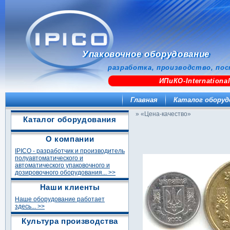
Упаковочное оборудование
разработка, производство, пос
ИПиКО-Internationa
Главная
Каталог оборуд
» «Цена-качество»
Каталог оборудования
О компании
IPICO - разработчик и производитель
полуавтоматического и
автоматического упаковочного и
дозировочного оборудования... >>
Наши клиенты
Наше оборудование работает
здесь... >>
Культура производства