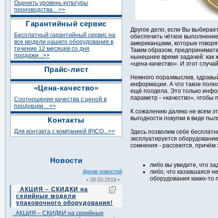
Оценить уровень культуры
производства... >>
Гарантийный сервис
Другое дело, если Вы выбирает
Бесплатный гарантийный сервис на
обеспечить чёткое выполнение
все модели нашего оборудования в
американцами, которые говоря
течение 12 месяцев со дня
Таким образом, предпринимат
продажи...>>
нынешнее время задачей: как 
«цена-качество». И этот случай
Прайс-лист
Немного поразмыслив, здравый
информации. А что такое полн
«Цена-качество»
ещё полдела. Это только инфо
параметр - «качество», чтобы 
Соотношение качества с ценой в
продукции... >>
К сожалению далеко не всем э
выгодности покупки в виде пыля
Контакты
Для контакта с компанией IPICO...>>
Здесь позволим себе бесплатны
эксплуатируется оборудование 
сомнения - рассеются, причём
Новости
либо вы увидите, что з
Архив новостей
либо, что казавшаяся н
оборудования каких-то 
• 20.03.2018 •
АКЦИЯ – СКИДКИ на
серийные модели
упаковочного оборудования!
АКЦИЯ – СКИДКИ на серийные