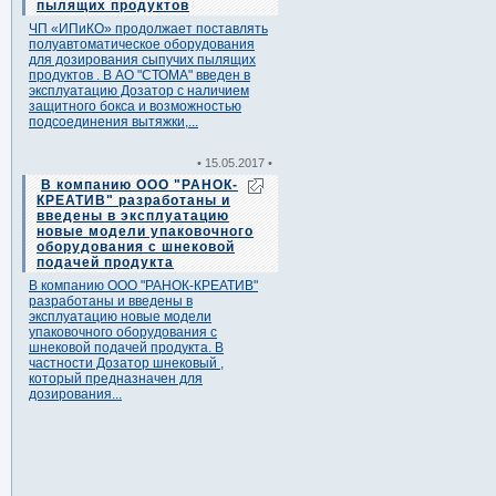
пылящих продуктов
ЧП «ИПиКО» продолжает поставлять
полуавтоматическое оборудования
для дозирования сыпучих пылящих
продуктов . В АО "СТОМА" введен в
эксплуатацию Дозатор с наличием
защитного бокса и возможностью
подсоединения вытяжки,...
• 15.05.2017 •
В компанию ООО "РАНОК-
КРЕАТИВ" разработаны и
введены в эксплуатацию
новые модели упаковочного
оборудования с шнековой
подачей продукта
В компанию ООО "РАНОК-КРЕАТИВ"
разработаны и введены в
эксплуатацию новые модели
упаковочного оборудования с
шнековой подачей продукта. В
частности Дозатор шнековый ,
который предназначен для
дозирования...