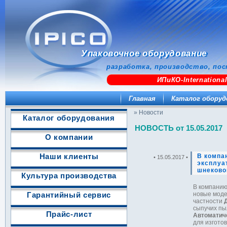
Упаковочное оборудование
разработка, производство, пос
ИПиКО-Internationa
Главная
Каталог оборуд
» Новости
Каталог оборудования
НОВОСТЬ от 15.05.2017
О компании
Наши клиенты
В компа
• 15.05.2017 •
эксплуа
шнеково
Культура производства
В компанию
новые моде
Гарантийный сервис
частности
сыпучих пы
Прайс-лист
Автоматич
для изгото