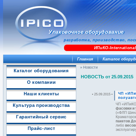
Упаковочное оборудование
разработка, производство, пос
ИПиКО-Internationa
Главная
Каталог оборуд
» Новости
Каталог оборудования
НОВОСТЬ от 25.09.2015
О компании
Наши клиенты
ЧП «ИПи
• 25.09.2015 •
полуавт
ЧП «ИПиКО
Культура производства
фасовки и 
(«ФЛП Шинар
Гарантийный сервис
Краматорск
пакетов До
либо
весов
Прайс-лист
эксплуатир