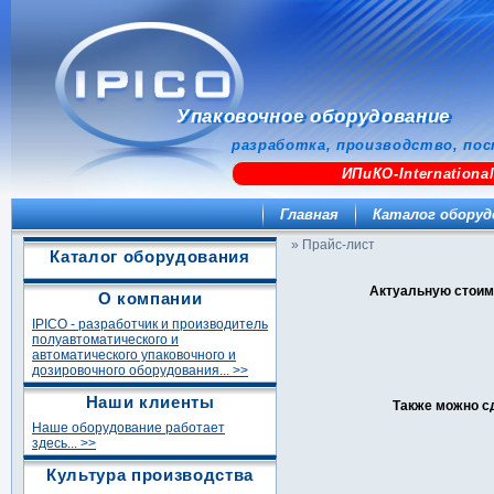
Упаковочное оборудование
разработка, производство, пос
ИПиКО-Internationa
Главная
Каталог оборуд
» Прайс-лист
Каталог оборудования
Актуальную стоим
О компании
IPICO - разработчик и производитель
полуавтоматического и
автоматического упаковочного и
дозировочного оборудования... >>
Наши клиенты
Также можно с
Наше оборудование работает
здесь... >>
Культура производства