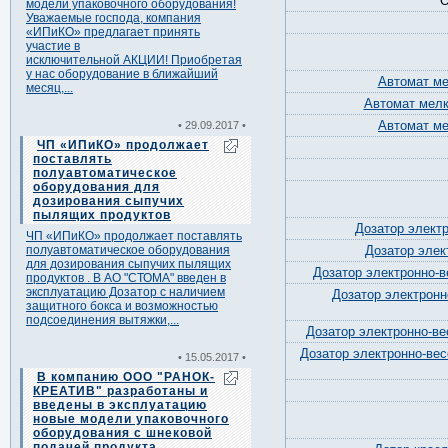
О
модели упаковочного оборудования!
Уважаемые господа, компания
«ИПиКО» предлагает принять
участие в
исключительной АКЦИИ! Приобретая
у нас оборудование в ближайший
Автомат ме
месяц,...
Автомат мелк
Автомат ме
• 29.09.2017 •
ЧП «ИПиКО» продолжает
поставлять
полуавтоматическое
оборудования для
дозирования сыпучих
пылящих продуктов
Дозатор элект
ЧП «ИПиКО» продолжает поставлять
полуавтоматическое оборудования
Дозатор элек
для дозирования сыпучих пылящих
Дозатор электронно-ве
продуктов . В АО "СТОМА" введен в
эксплуатацию Дозатор с наличием
Дозатор электронн
защитного бокса и возможностью
подсоединения вытяжки,...
Дозатор электронно-вес
Дозатор электронно-весо
• 15.05.2017 •
В компанию ООО "РАНОК-
КРЕАТИВ" разработаны и
введены в эксплуатацию
новые модели упаковочного
оборудования с шнековой
подачей продукта